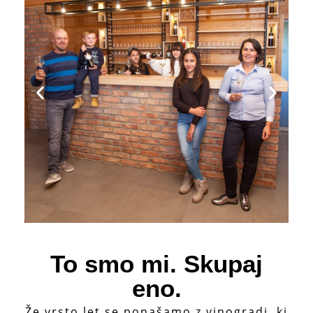
To smo mi. Skupaj
eno.
Že vrsto let se ponašamo z vinogradi, ki